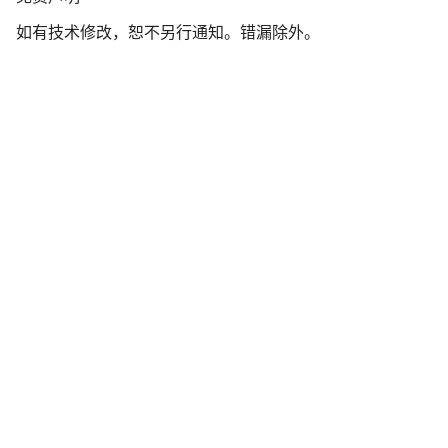
责
如有技术修改，恕不另行通知。错漏除外。
声
明
开始聊天
关闭