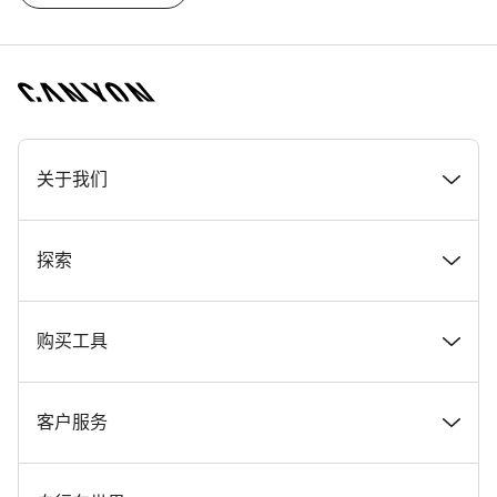
[footer.linksList.title]
关于我们
奖项
探索
在 Canyon 工作
新闻和故事
购买工具
Canyon 新闻发布室
提示和建议
找到您梦寐以求的 Canyon 自行车
客户服务