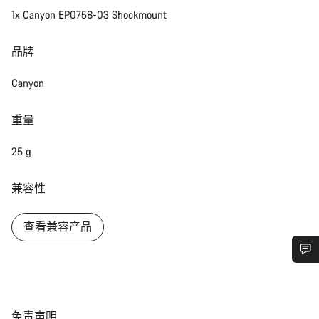
1x Canyon EP0758-03 Shockmount
品牌
Canyon
重量
25 g
兼容性
查看兼容产品
您需要帮助吗？
我们的客户支持专家正在等待为您答疑解惑。
免
免责声明