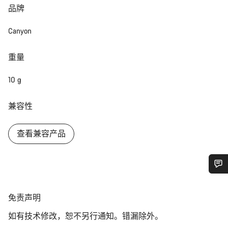
品牌
Canyon
重量
10 g
兼容性
查看兼容产品
您需要帮助吗？
免
免责声明
责
我们的客户支持专家正在等待为您答疑解惑。
如有技术修改，恕不另行通知。错漏除外。
声
明