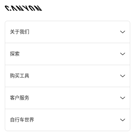
[footer.linksList.title]
关于我们
奖项
探索
在 Canyon 工作
新闻和故事
购买工具
Canyon 新闻发布室
提示和建议
找到您梦寐以求的 Canyon 自行车
客户服务
条款和条件
Canyon Home Koblenz
现货自行车
支持中心
自行车世界