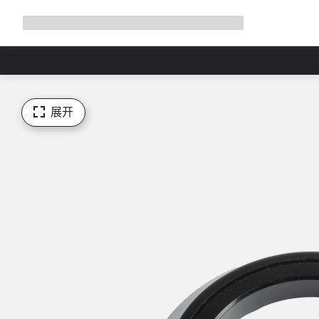
展
商店
为何选择 Canyon
与我们并肩骑行
帮助
开
导
航
展开