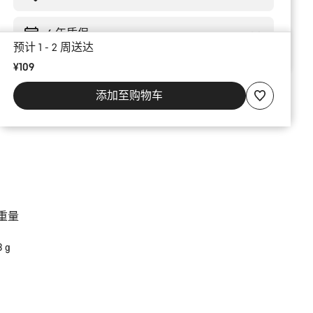
由
6 年质保
预计 1 - 2 周送达
¥109
添加至购物车
重量
8 g