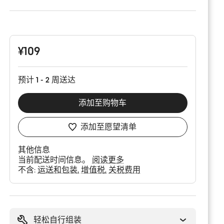
产
品
配
置
¥109
预计 1 - 2 周送达
添加至购物车
添加至愿望清单
其他信息
当前配送时间信息。
阅读更多
不含:
运送和包装
增值税
关税费用
购
买
理
轻松自行组装