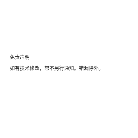
免
免责声明
责
如有技术修改，恕不另行通知。错漏除外。
声
明