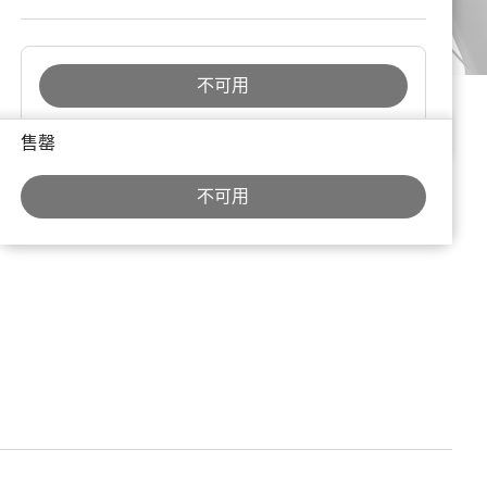
不可用
购
售罄
买
理
不可用
由