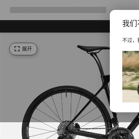
展
商店
为何选择 Canyon
与我们并肩骑行
帮助
开
我们
导
航
不过，
展开