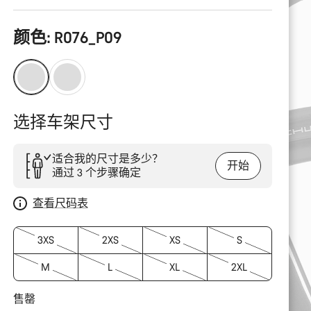
产
颜色:
R076_P09
品
配
置
选择车架尺寸
适合我的尺寸是多少？
开始
通过 3 个步骤确定
查看尺码表
3XS
2XS
XS
S
M
L
XL
2XL
售罄