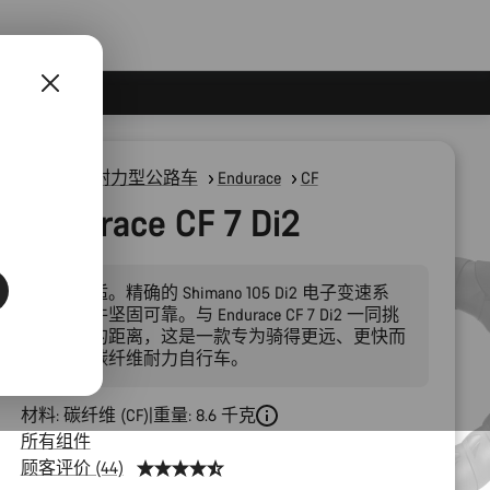
公路车
耐力型公路车
Endurace
CF
Endurace CF 7 Di2
非凡舒适。精确的 Shimano 105 Di2 电子变速系
统。部件坚固可靠。与 Endurace CF 7 Di2 一同挑
战更远的距离，这是一款专为骑得更远、更快而
打造的碳纤维耐力自行车。
材料: 碳纤维 (CF)
重量: 8.6 千克
所有组件
顾客评价 (44)