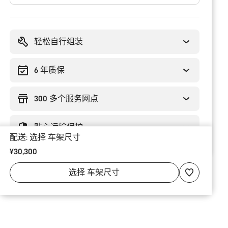
购
买
理
轻松自行组装
由
6 年质保
300 多个服务网点
贴心运输保护
配送:
选择
车架尺寸
¥30,300
选择
车架尺寸