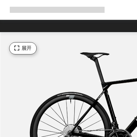
展
商店
为何选择 Canyon
与我们并肩骑行
帮助
开
导
航
展开