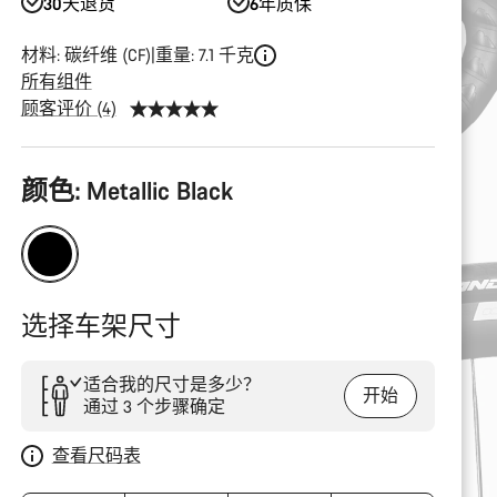
30天退货
6年质保
材料: 碳纤维 (CF)
重量: 7.1 千克
所有组件
顾客评价 (4)
产
颜色:
Metallic Black
品
配
置
选择车架尺寸
适合我的尺寸是多少？
开始
通过 3 个步骤确定
查看尺码表