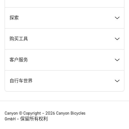
奖项
探索
在 Canyon 工作
新闻和故事
购买工具
Canyon 新闻发布室
提示和建议
找到您梦寐以求的 Canyon 自行车
客户服务
条款和条件
Canyon Home Koblenz
现货自行车
支持中心
自行车世界
法律披露
会员礼遇
找到您的 Canyon 尺寸
服务网点
公路车
Canyon © Copyright – 2026 Canyon Bicycles
GmbH – 保留所有权利
数据保护声明
Canyon App
自行车对比
送货
砾石车