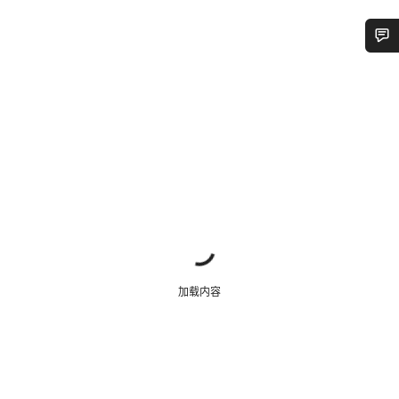
您需要帮助吗？
我们的客户支持专家正在等待为您答疑解惑。
开始聊天
关闭
加载内容