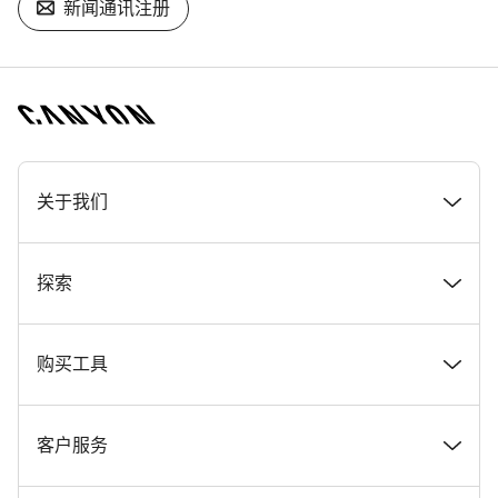
新闻通讯注册
[footer.linksList.title]
关于我们
奖项
探索
在 Canyon 工作
新闻和故事
购买工具
Canyon 新闻发布室
提示和建议
找到您梦寐以求的 Canyon 自行车
客户服务