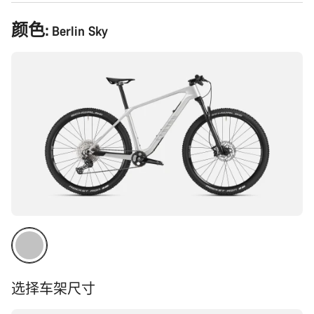
产
颜色:
Berlin Sky
品
配
置
选择车架尺寸