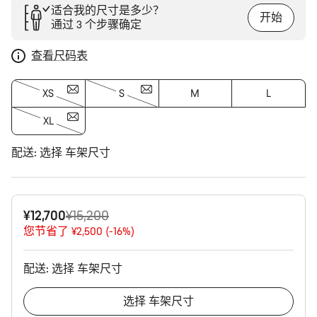
适合我的尺寸是多少？
开始
通过 3 个步骤确定
查看尺码表
XS
S
M
L
XL
配送:
选择
车架尺寸
原
¥12,700
¥15,200
价
您节省了 ¥2,500 (-16%)
配送:
选择
车架尺寸
选择
车架尺寸