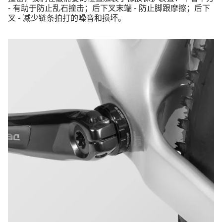
- 有助于防止乱石撞击；后下叉末端 - 防止脚跟摩擦；后下
叉 - 减少链条拍打的噪音和损坏。