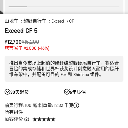
山地车
越野自行车
Exceed
CF
Exceed CF 5
原
¥12,700
¥15,200
价
您节省了 ¥2,500 (-16%)
推出当今市场上超值的碳纤维越野硬尾自行车，将适合
冒险的集成存储和世界杯获奖设计创意融入耐用的碳纤
维车架中，并配备可靠的 Fox 和 Shimano 组件。
30天退货
6年质保
前叉行程: 100 毫米
重量: 12.32 千克
所有组件
顾客评价 (2)