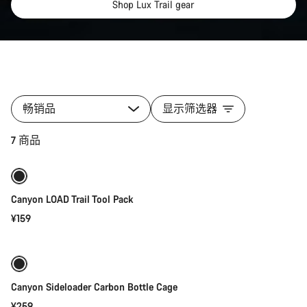
Shop Lux Trail gear
所
有
畅销品
显示筛选器
类
别
添加至购物车
7 商品
Lux
Trail
Gear
Collection
Canyon LOAD Trail Tool Pack
的
产
¥159
快速选择
品
Canyon Sideloader Carbon Bottle Cage
¥259