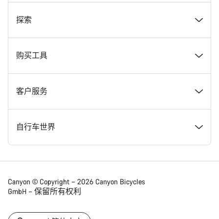
奖项
探索
在 Canyon 工作
新闻和故事
购买工具
Canyon 新闻发布室
提示和建议
找到您梦寐以求的 Canyon 自行车
客户服务
条款和条件
Canyon Home Koblenz
现货自行车
支持中心
自行车世界
法律披露
会员礼遇
找到您的 Canyon 尺寸
服务网点
公路车
Canyon © Copyright – 2026 Canyon Bicycles
GmbH – 保留所有权利
数据保护声明
Canyon App
自行车对比
送货
砾石车