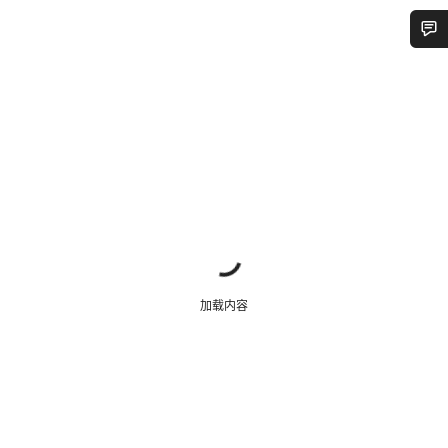
您需要帮助吗？
我们的客户支持专家正在等待为您答疑解惑。
开始聊天
关闭
加载内容