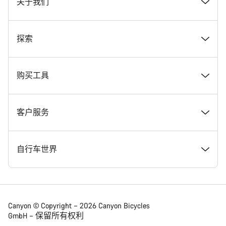
关于我们
奖项
探索
在 Canyon 工作
新闻和故事
购买工具
Canyon 新闻发布室
提示和建议
找到您梦寐以求的 Canyon 自行车
客户服务
条款和条件
Canyon Home Koblenz
现货自行车
支持中心
自行车世界
法律披露
会员礼遇
找到您的 Canyon 尺寸
服务网点
公路车
Canyon © Copyright – 2026 Canyon Bicycles
GmbH – 保留所有权利
数据保护声明
Canyon App
自行车对比
送货
砾石车