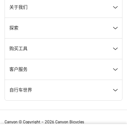
关于我们
奖项
探索
在 Canyon 工作
新闻和故事
购买工具
Canyon 新闻发布室
提示和建议
找到您梦寐以求的 Canyon 自行车
客户服务
条款和条件
Canyon Home Koblenz
现货自行车
支持中心
自行车世界
法律披露
会员礼遇
找到您的 Canyon 尺寸
服务网点
公路车
Canyon © Copyright – 2026 Canyon Bicycles