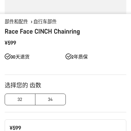
部件和配件
自行车部件
Race Face CINCH Chainring
¥599
30天退货
2年质保
产
选择您的 齿数
品
配
32
34
置
¥599