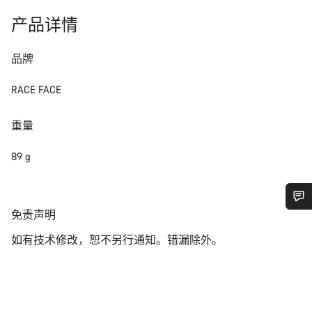
产品详情
品牌
RACE FACE
重量
89 g
免
免责声明
您需要帮助吗？
责
如有技术修改，恕不另行通知。错漏除外。
声
明
我们的客户支持专家正在等待为您答疑解惑。
开始聊天