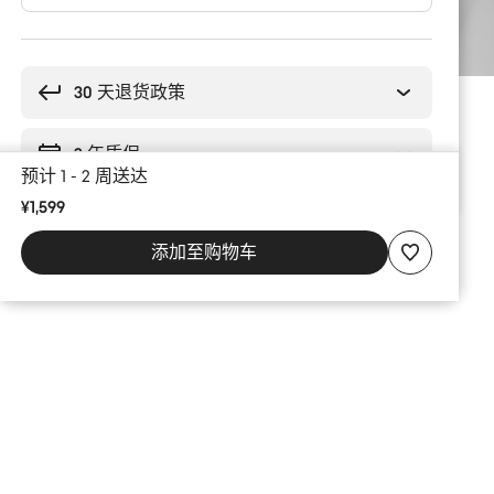
购
买
理
30 天退货政策
由
2 年质保
预计 1 - 2 周送达
¥1,599
添加至购物车