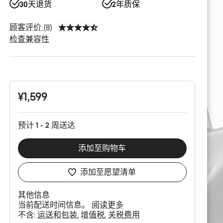
30天退货
2年质保
顾客评价 (8)
检查兼容性
产
品
配
置
¥1,599
预计 1 - 2 周送达
添加至购物车
添加至愿望清单
其他信息
当前配送时间信息。
阅读更多
不含:
运送和包装
增值税
关税费用