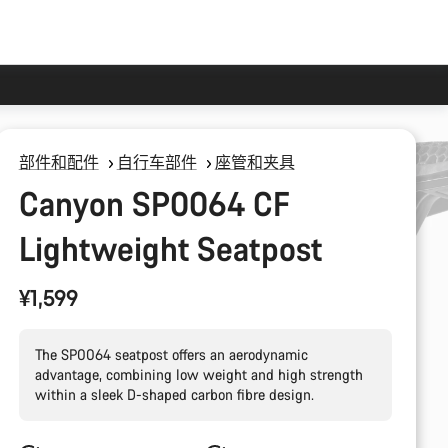
部件和配件
自行车部件
座管和夹具
Canyon SP0064 CF
Lightweight Seatpost
¥1,599
The SP0064 seatpost offers an aerodynamic
advantage, combining low weight and high strength
within a sleek D-shaped carbon fibre design.