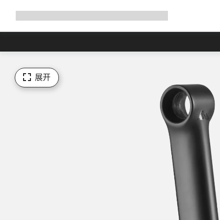
展
商店
为何选择 Canyon
与我们并肩骑行
帮助
开
导
航
展开