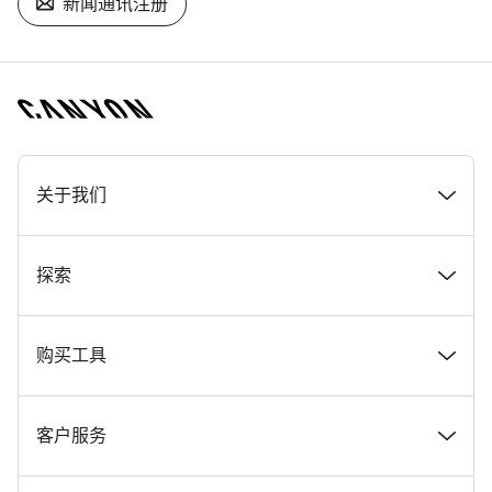
新闻通讯注册
[footer.linksList.title]
关于我们
奖项
探索
在 Canyon 工作
新闻和故事
购买工具
Canyon 新闻发布室
提示和建议
找到您梦寐以求的 Canyon 自行车
客户服务