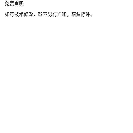
免
免责声明
责
如有技术修改，恕不另行通知。错漏除外。
声
明