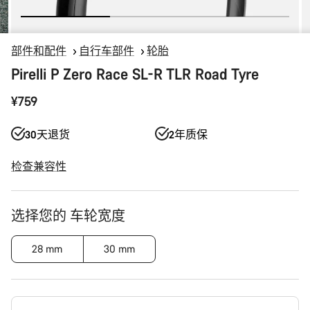
部件和配件
自行车部件
轮胎
Pirelli P Zero Race SL-R TLR Road Tyre
¥759
30天退货
2年质保
检查兼容性
产
选择您的 车轮宽度
品
配
28 mm
30 mm
置