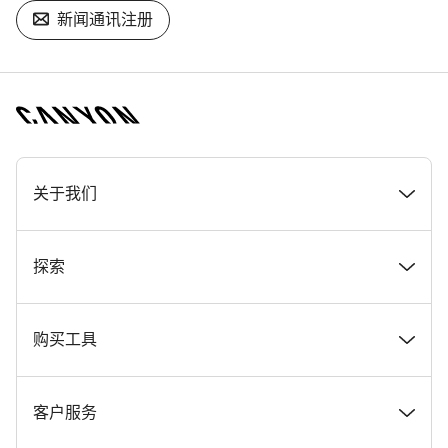
新闻通讯注册
[footer.linksList.title]
关于我们
奖项
探索
在 Canyon 工作
新闻和故事
购买工具
Canyon 新闻发布室
提示和建议
找到您梦寐以求的 Canyon 自行车
客户服务