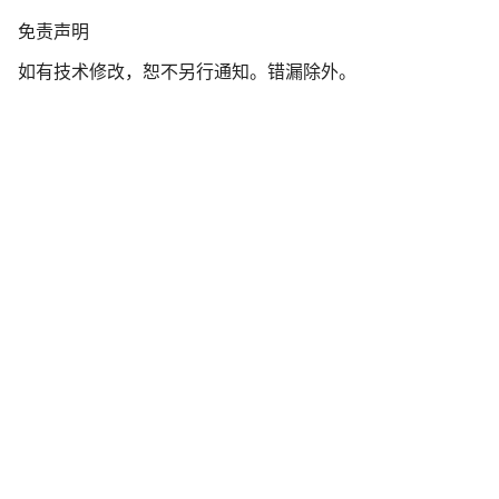
我们的客户支持专家正在等待为您答疑解惑。
免
免责声明
责
如有技术修改，恕不另行通知。错漏除外。
声
开始聊天
明
关闭