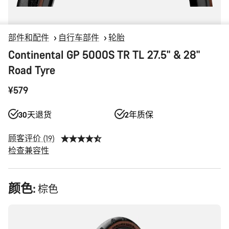
部件和配件
自行车部件
轮胎
Continental GP 5000S TR TL 27.5" & 28"
Road Tyre
¥579
30天退货
2年质保
顾客评价 (19)
检查兼容性
产
颜色:
棕色
品
配
置