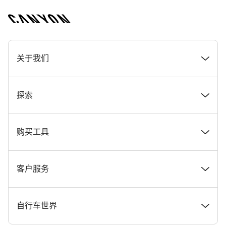
[footer.linksList.title]
关于我们
奖项
探索
在 Canyon 工作
新闻和故事
购买工具
Canyon 新闻发布室
提示和建议
找到您梦寐以求的 Canyon 自行车
客户服务
条款和条件
Canyon Home Koblenz
现货自行车
支持中心
自行车世界