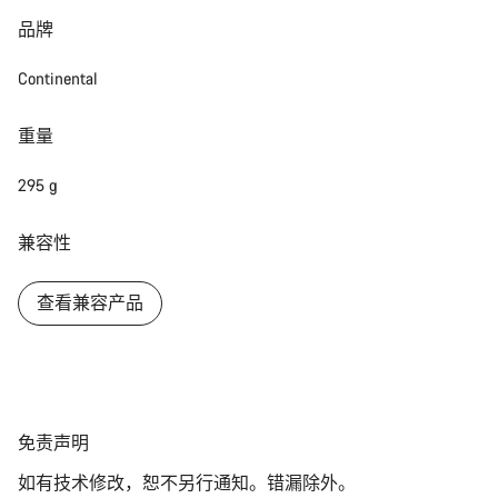
品牌
Continental
重量
295 g
兼容性
查看兼容产品
免
免责声明
责
如有技术修改，恕不另行通知。错漏除外。
声