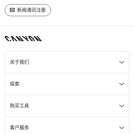
新闻通讯注册
[footer.linksList.title]
关于我们
奖项
探索
在 Canyon 工作
新闻和故事
购买工具
Canyon 新闻发布室
提示和建议
找到您梦寐以求的 Canyon 自行车
客户服务