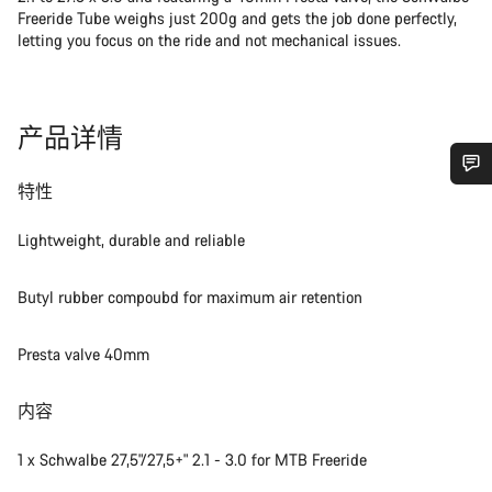
Freeride Tube weighs just 200g and gets the job done perfectly,
letting you focus on the ride and not mechanical issues.
产品详情
特性
您需要帮助吗？
Lightweight, durable and reliable
我们的客户支持专家正在等待为您答疑解惑。
Butyl rubber compoubd for maximum air retention
开始聊天
Presta valve 40mm
关闭
内容
1 x Schwalbe 27,5"/27,5+" 2.1 - 3.0 for MTB Freeride