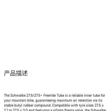
产品描述
The Schwalbe 27.5/27.5+ Freeride Tube is a reliable inner tube for
your mountain bike, guaranteeing maximum air retention via its
stable butyl rubber compound. Compatible with tyre sizes 27.5 x
2.1 to 27.5 x 3.0 and featuring a 40mm Presta valve, the Schwalbe