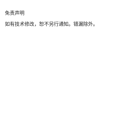
免
免责声明
责
如有技术修改，恕不另行通知。错漏除外。
声
明