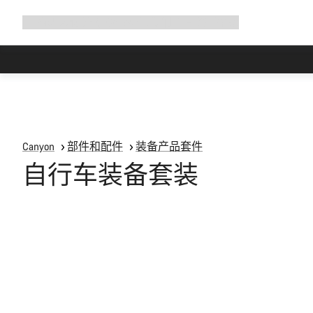
展
商店
为何选择 Canyon
与我们并肩骑行
帮助
开
导
航
Canyon
部件和配件
装备产品套件
自行车装备套装