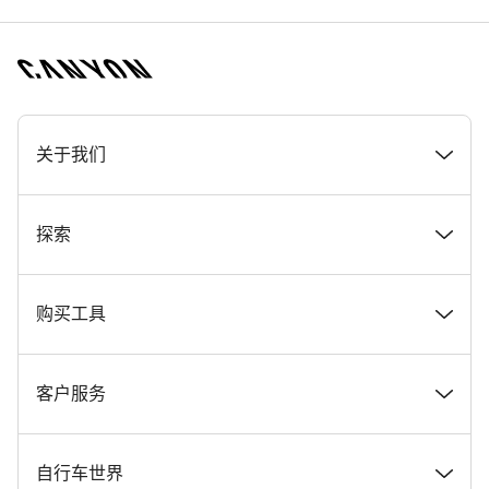
[footer.linksList.title]
关于我们
奖项
探索
在 Canyon 工作
新闻和故事
购买工具
Canyon 新闻发布室
提示和建议
找到您梦寐以求的 Canyon 自行车
客户服务
条款和条件
Canyon Home Koblenz
现货自行车
支持中心
自行车世界