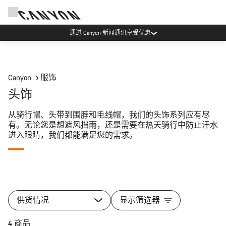
通过 Canyon 新闻通讯享受优惠
Canyon
服饰
头饰
从骑行帽、头带到围脖和毛线帽，我们的头饰系列应有尽
有。无论您是想遮风挡雨，还是需要在热天骑行中防止汗水
进入眼睛，我们都能满足您的需求。
所
有
供货情况
显示筛选器
类
别
快速选择
4 商品