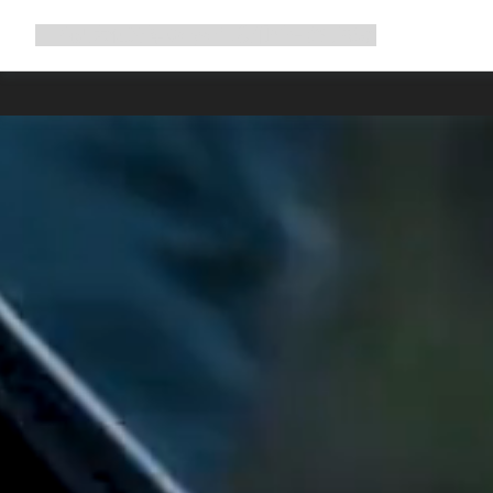
展
商店
为何选择 Canyon
与我们并肩骑行
帮助
开
导
航