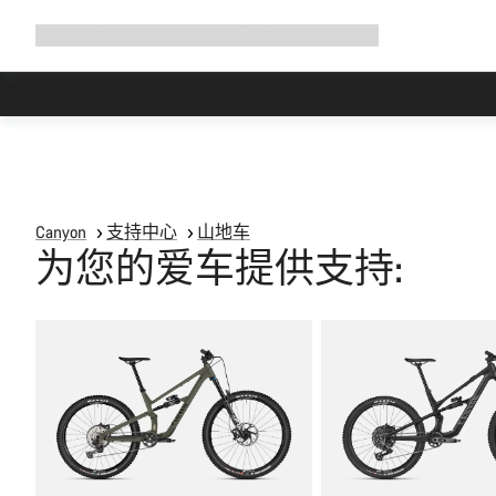
展
商店
为何选择 Canyon
与我们并肩骑行
帮助
开
导
航
Canyon
支持中心
山地车
为您的爱车提供支持: