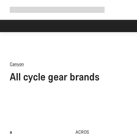
展
商店
为何选择 Canyon
与我们并肩骑行
帮助
开
导
航
Canyon
All cycle gear brands
a
ACROS