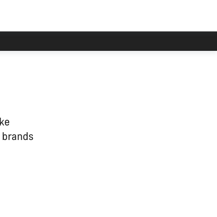
ike
s brands