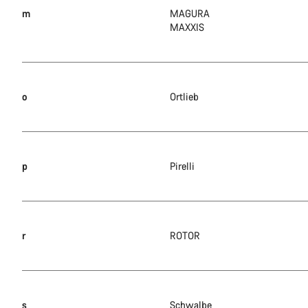
m
MAGURA
MAXXIS
o
Ortlieb
p
Pirelli
r
ROTOR
s
Schwalbe